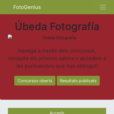
FotoGenius
Úbeda Fotografía
Navega a través dels concursos,
consulta els pròxims salons o accedeix a
les puntuacions que has obtingut!
Concursos oberts
Resultats publicats
Accedir