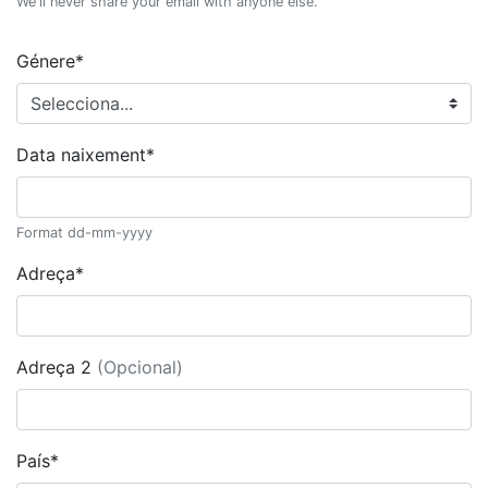
We'll never share your email with anyone else.
Génere*
Data naixement*
Format dd-mm-yyyy
Adreça*
Adreça 2
(Opcional)
País*