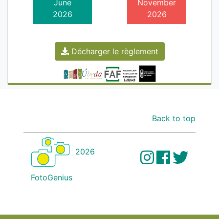
June
November
2026
2026
Décharger le règlement
Back to top
2026
FotoGenius